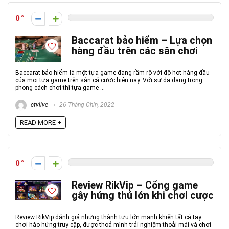
0
Baccarat bảo hiểm – Lựa chọn
hàng đầu trên các sân chơi
Baccarat bảo hiểm là một tựa game đang rầm rộ với độ hot hàng đầu
của mọi tựa game trên sàn cá cược hiện nay. Với sự đa dạng trong
phong cách chơi thì tựa game ...
ctvlive
26 Tháng Chín, 2022
READ MORE +
0
Review RikVip – Cổng game
gây hứng thú lớn khi chơi cược
Review RikVip đánh giá những thành tựu lớn mạnh khiến tất cả tay
chơi hào hứng truy cập, được thoả mình trải nghiệm thoải mái và chơi