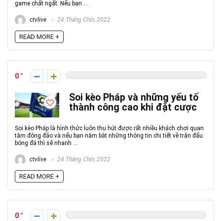
game chất ngất. Nếu bạn ...
ctvlive
24 Tháng Chín, 2022
READ MORE +
0
Soi kèo Pháp và những yếu tố
thành công cao khi đặt cược
Soi kèo Pháp là hình thức luôn thu hút được rất nhiều khách chơi quan
tâm đông đảo và nếu bạn nắm bắt những thông tin chi tiết về trận đấu
bóng đá thì sẽ nhanh ...
ctvlive
24 Tháng Chín, 2022
READ MORE +
0