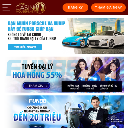
ĐĂNG KÝ
THAM GIA NGAY