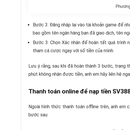
Phương
Bước 3: Đăng nhập lại vào tài khoản game để nh
bao gồm tên ngân hàng bạn đã giao dịch, tên ngâ
Bước 3: Chọn Xác nhận để hoàn tất quá trình n
tham cá cược ngay với số tiền của mình.
Lưu ý rằng, sau khi đã hoàn thành 3 bước, trạng 
phút không nhận được tiền, anh em hãy liên hệ ng
Thanh toán online để nạp tiền SV38
Ngoài hình thức thanh toán offline trên, anh em
bước sau: