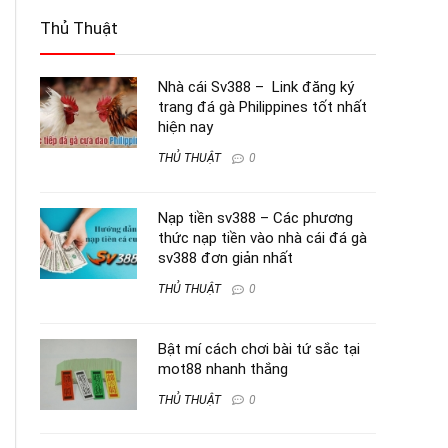
Thủ Thuật
Nhà cái Sv388 – Link đăng ký
trang đá gà Philippines tốt nhất
hiện nay
THỦ THUẬT
0
Nạp tiền sv388 – Các phương
thức nạp tiền vào nhà cái đá gà
sv388 đơn giản nhất
THỦ THUẬT
0
Bật mí cách chơi bài tứ sắc tại
mot88 nhanh thắng
THỦ THUẬT
0