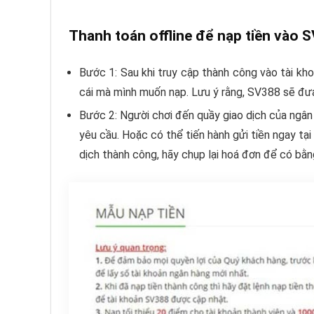
Thanh toán offline để nạp tiền vào 
Bước 1: Sau khi truy cập thành công vào tài kh
cái mà mình muốn nạp. Lưu ý rằng, SV388 sẽ đưa 
Bước 2: Người chơi đến quầy giao dịch của ngân
yêu cầu. Hoặc có thể tiến hành gửi tiền ngay tại
dịch thành công, hãy chụp lại hoá đơn để có bằn