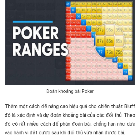
Đoán khoảng bài Poker
Thêm một cách để nâng cao hiệu quả cho chiến thuật Bluff
đó là xác định và dự đoán khoảng bài của các đối thủ. Theo
đó có rất nhiều cách để phán đoán bài, chẳng hạn như dựa
vào hành vi đặt cược sau khi đối thủ vừa nhận được bài.