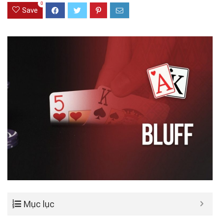
0
Save
Mục lục