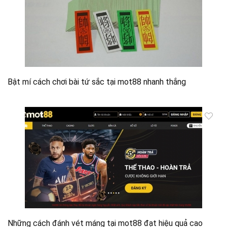
Bật mí cách chơi bài tứ sắc tại mot88 nhanh thắng
Những cách đánh vét máng tại mot88 đạt hiệu quả cao