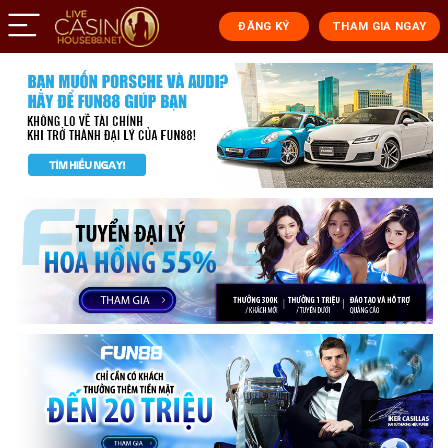
ĐĂNG KÝ
THAM GIA NGAY