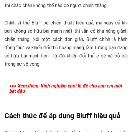
thì chắc chắn không thể nào có người chiến thắng.
Chính vì thế Bluff sẽ chiến thuật hiệu quả, mà ngay cả khi
bạn không sở hữu bài mạnh nhất thì vẫn có khả năng giành
chiến thắng. Nói một cách đơn giản, Bluff chính là hành
đồng “hù” và khiến đối thủ hoang mang, lầm tưởng bạn đang
sở hữu bài mạnh hơn. Từ đó khiến đối thủ e dè và bỏ bài
trong sự vô vọng.
>>> Xem thêm:
Kinh nghiệm chơi lô đề cho anh em mới
bắt đầu
Cách thức để áp dụng Bluff hiệu quả