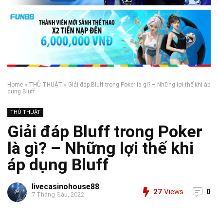
Home
»
THỦ THUẬT
»
Giải đáp Bluff trong Poker là gì? – Những lợi thế khi áp
dụng Bluff
THỦ THUẬT
Giải đáp Bluff trong Poker
là gì? – Những lợi thế khi
áp dụng Bluff
livecasinohouse88
27
Views
0
7 Tháng Sáu, 2022