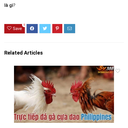
là gì
?
0
Save
Related Articles