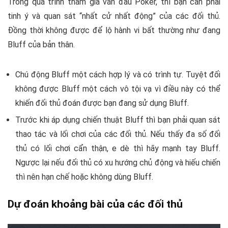
Trong quá trình tham gia ván đấu Poker, thì bạn cần phải
tinh ý và quan sát “nhất cử nhất động” của các đối thủ.
Đồng thời không được để lộ hành vi bất thường như đang
Bluff của bản thân.
Chú động Bluff một cách hợp lý và có trình tự. Tuyệt đối
không được Bluff một cách vô tội vạ vì điều này có thể
khiến đối thủ đoán được bạn đang sử dụng Bluff.
Trước khi áp dụng chiến thuật Bluff thì bạn phải quan sát
thao tác và lối chơi của các đối thủ. Nếu thấy đa số đối
thủ có lối chơi cẩn thận, e dè thì hãy mạnh tay Bluff.
Ngược lại nếu đối thủ có xu hướng chủ động và hiếu chiến
thì nên hạn chế hoặc không dùng Bluff.
Dự đoán khoảng bài của các đối thủ