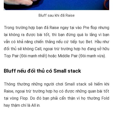
Bluff sau khi đã Raise
Trong trường hợp bạn đã Raise ngay tại vào Pre flop nhưng
lại không ra được bài tốt, thì bạn đừng quá lo lắng vì bạn
vẫn có khả năng chiến thắng nếu cứ tiếp tục Bet. Hầu như
đối thủ sẽ không Call, ngoại trừ trường hợp họ đang sở hữu
Top Pair (Đôi mạnh nhất) hoặc Middle Pair (Đôi mạnh vừa).
Bluff nếu đối thủ có Small stack
Thông thường những người chơi Small stack sẽ hiếm khi
Raise, ngoại trừ trường hợp họ có được những quan bài tốt
tại vòng Flop. Do đó bạn phải cẩn thận vì họ thường Fold
hay thậm chí là All in.