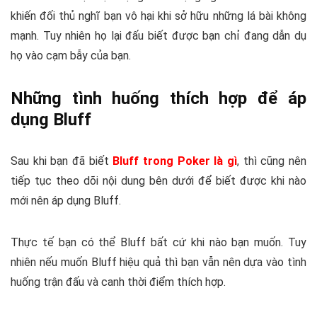
khiến đối thủ nghĩ bạn vô hại khi sở hữu những lá bài không
mạnh. Tuy nhiên họ lại đấu biết được bạn chỉ đang dẫn dụ
họ vào cạm bẫy của bạn.
Những tình huống thích hợp để áp
dụng Bluff
Sau khi bạn đã biết
Bluff trong Poker là gì
, thì cũng nên
tiếp tục theo dõi nội dung bên dưới để biết được khi nào
mới nên áp dụng Bluff.
Thực tế bạn có thể Bluff bất cứ khi nào bạn muốn. Tuy
nhiên nếu muốn Bluff hiệu quả thì bạn vẫn nên dựa vào tình
huống trận đấu và canh thời điểm thích hợp.