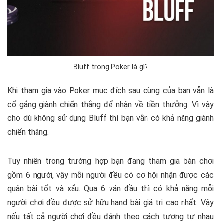
Bluff trong Poker là gì?
Khi tham gia vào Poker mục đích sau cùng của bạn vẫn là
cố gắng giành chiến thắng để nhận về tiền thưởng. Vì vậy
cho dù không sử dụng Bluff thì bạn vẫn có khả năng giành
chiến thắng.
Tuy nhiên trong trường hợp bạn đang tham gia bàn chơi
gồm 6 người, vậy mỗi người đều có cơ hội nhận được các
quân bài tốt và xấu. Qua 6 ván đầu thì có khả năng mỗi
người chơi đều được sử hữu hand bài giá trị cao nhất. Vậy
nếu tất cả người chơi đều đánh theo cách tương tự nhau