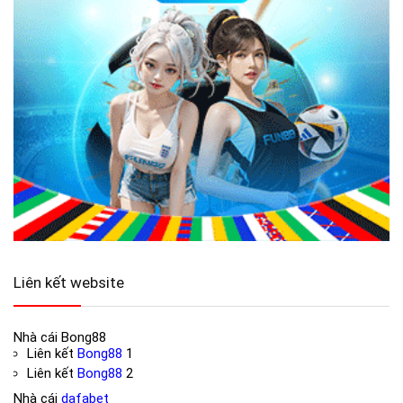
Liên kết website
Nhà cái
Bong88
Liên kết
Bong88
1
Liên kết
Bong88
2
Nhà cái
dafabet