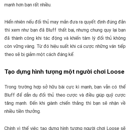
mạnh hơn bạn rất nhiều.
Hiển nhiên nếu đối thủ may mắn đưa ra quyết định đúng đắn
thì xem như bạn đã Bluff thất bại, nhưng chung quy lại bạn
đã thành công khi tác động và khiến tâm lý đối thủ không
còn vững vàng. Từ đó hiệu suất khi cá cược những ván tiếp
theo sẽ bị giảm một cách đáng kể.
Tạo dựng hình tượng một người chơi Loose
Trong trường hợp sở hữu bài cực kì mạnh, bạn vẫn có thể
Bluff để dẫn dụ đối thủ theo cược và điều giúp quỹ cược
tăng mạnh. Đến khi giành chiến thắng thì bạn sẽ nhận về
nhiều tiền thưởng.
Chính vì thế việc tạo dựng hình tượng người chơi Loose sẽ