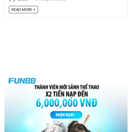
READ MORE +