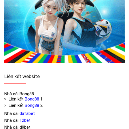
Liên kết website
Nhà cái
Bong88
Liên kết
Bong88
1
Liên kết
Bong88
2
Nhà cái
dafabet
Nhà cái
12bet
Nhà cái
d9bet