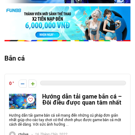
Bắn cá
0
Hướng dẫn tải game bắn cá –
Đôi điều được quan tâm nhất
Hướng dẫn tải game bắn cá sẽ mang đến những cú pháp đơn giản
nhất giúp cho các tay chơi có thể chinh phục được game bắn cá một
cách dễ dàng. Với sức ảnh hưởng ...
ctvlive
16 Tháng Chín, 2022