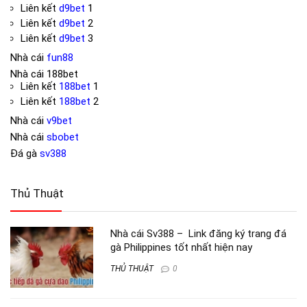
Liên kết
d9bet
1
Liên kết
d9bet
2
Liên kết
d9bet
3
Nhà cái
fun88
Nhà cái
188bet
Liên kết
188bet
1
Liên kết
188bet
2
Nhà cái
v9bet
Nhà cái
sbobet
Đá gà
sv388
Thủ Thuật
Nhà cái Sv388 – Link đăng ký trang đá
gà Philippines tốt nhất hiện nay
THỦ THUẬT
0