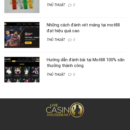
THỦ THUẬT
0
Những cách đánh vét máng tại mot88
đạt hiệu quả cao
THỦ THUẬT
0
Hướng dẫn đánh bài tại Mot88 100% săn
thưởng thành công
THỦ THUẬT
0