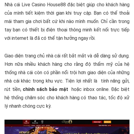
Nhà cái Live Casino House88 đặc biệt giúp cho khách hàng
của mình tiết kiệm thời gian khi truy cập. Bạn có thể thoải
mái tham gia chơi bất cứ khi nào mình muốn. Chỉ cần trong
tay bạn có thiết bị điện thoại thông minh kết nối trực tiếp
với internet là đã có thể tận hưởng ngay rồi.
Giao diện trang chủ nhà cái rất bắt mắt và dễ dàng sử dụng.
Hơn nữa nhiều khách hàng cho rằng độ thẩm mỹ của hệ
thống nhà cái còn có phần nổi trội hơn giao diện của những
nhà cái khác trong khu vực. Tiện lợi nhất là tính năng gửi,
rút tiền,
chính sách bảo mật
hoặc inbox online. Đặc biệt
hệ thống chăm sóc cho khách hàng có thao tác, tốc độ xử
lý nhanh chóng cực kỳ.