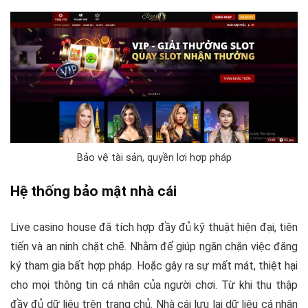
Bảo vệ tài sản, quyền lợi hợp pháp
Hệ thống bảo mật nhà cái
Live casino house đã tích hợp đầy đủ kỹ thuật hiện đại, tiên
tiến và an ninh chặt chẽ. Nhằm để giúp ngăn chặn việc đăng
ký tham gia bất hợp pháp. Hoặc gây ra sự mất mát, thiệt hại
cho mọi thông tin cá nhân của người chơi. Từ khi thu thập
đầy đủ dữ liệu trên trang chủ. Nhà cái lưu lại dữ liệu cá nhân