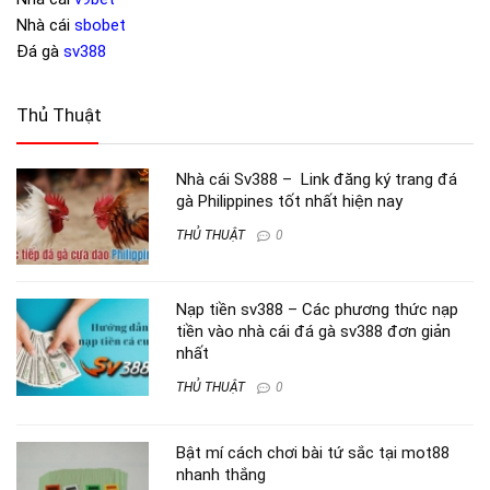
Nhà cái
sbobet
Đá gà
sv388
Thủ Thuật
Nhà cái Sv388 – Link đăng ký trang đá
gà Philippines tốt nhất hiện nay
THỦ THUẬT
0
Nạp tiền sv388 – Các phương thức nạp
tiền vào nhà cái đá gà sv388 đơn giản
nhất
THỦ THUẬT
0
Bật mí cách chơi bài tứ sắc tại mot88
nhanh thắng