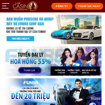
ĐĂNG KÝ
THAM GIA NGAY