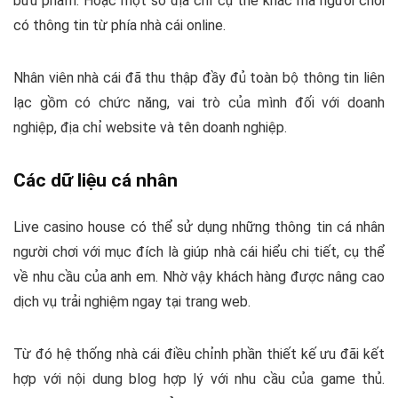
bưu phẩm. Hoặc một số địa chỉ cụ thể khác mà người chơi
có thông tin từ phía nhà cái online.
Nhân viên nhà cái đã thu thập đầy đủ toàn bộ thông tin liên
lạc gồm có chức năng, vai trò của mình đối với doanh
nghiệp, địa chỉ website và tên doanh nghiệp.
Các dữ liệu cá nhân
Live casino house có thể sử dụng những thông tin cá nhân
người chơi với mục đích là giúp nhà cái hiểu chi tiết, cụ thể
về nhu cầu của anh em. Nhờ vậy khách hàng được nâng cao
dịch vụ trải nghiệm ngay tại trang web.
Từ đó hệ thống nhà cái điều chỉnh phần thiết kế ưu đãi kết
hợp với nội dung blog hợp lý với nhu cầu của game thủ.