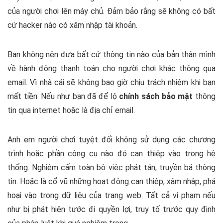
của người chơi lên máy chủ. Đảm bảo rằng sẽ không có bất
cứ hacker nào có xâm nhập tài khoản.
Bạn không nên đưa bất cứ thông tin nào của bản thân mình
về hành động thanh toán cho người chơi khác thông qua
email. Vì nhà cái sẽ không bao giờ chịu trách nhiệm khi bạn
mất tiền. Nếu như bạn đã để lộ
chính sách bảo mật
thông
tin qua internet hoặc là địa chỉ email.
Anh em người chơi tuyệt đối không sử dụng các chương
trình hoặc phần công cụ nào đó can thiệp vào trong hệ
thống. Nghiêm cấm toàn bộ việc phát tán, truyền bá thông
tin. Hoặc là cổ vũ những hoạt động can thiệp, xâm nhập, phá
hoại vào trong dữ liệu của trang web. Tất cả vi phạm nếu
như bị phát hiện tước đi quyền lợi, truy tố trước quy định