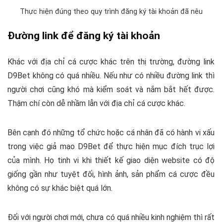
Thực hiện đúng theo quy trình đăng ký tài khoản đã nêu
Đường link để đăng ký tài khoản
Khác với địa chỉ cá cược khác trên thị trường, đường link
D9Bet không có quá nhiều. Nếu như có nhiều đường link thì
người chơi cũng khó mà kiểm soát và nắm bắt hết được.
Thậm chí còn dễ nhầm lẫn với địa chỉ cá cược khác.
Bên cạnh đó những tổ chức hoặc cá nhân đã có hành vi xấu
trong việc giả mạo D9Bet để thực hiện mục đích trục lợi
của mình. Họ tinh vi khi thiết kế giao diện website có độ
giống gần như tuyệt đối, hình ảnh, sản phẩm cá cược đều
không có sự khác biệt quá lớn.
Đối với người chơi mới, chưa có quá nhiều kinh nghiệm thì rất