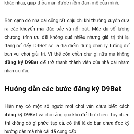
khác nhau, giúp thỏa mãn được niềm đam mê của mình.
Bên cạnh đó nhà cái cũng rất chịu chi khi thường xuyên đưa
ra các khuyến mãi đặc sắc và nổi bật. Mặc dù số lượng
chương trình ưu đãi không quá nhiều nhưng giá trị thì lại
đáng nể đấy. D9Bet sẽ là địa điểm dừng chân lý tưởng để
bạn vui chơi giải trí. Vì thế còn chần chừ gì nữa mà không
đăng ký D9Bet
để trở thành thành viên của nhà cái nhằm
nhận ưu đãi.
Hướng dẫn các bước đăng ký D9Bet
Hiện nay có một số người mới chơi vẫn chưa biết cách
đăng ký D9Bet
và cho rằng quá khó để thực hiện. Tuy nhiên
thì không có gì phức tạp cả, có thể là do bạn chưa đọc kỹ
hướng dẫn mà nhà cái đã cung cấp.