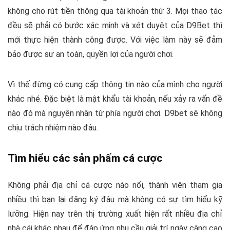
không cho rút tiền thông qua tài khoản thứ 3. Mọi thao tác
đều sẽ phải có bước xác minh và xét duyệt của D9Bet thì
mới thực hiện thành công được. Với việc làm này sẽ đảm
bảo được sự an toàn, quyền lợi của người chơi.
Vì thế đừng có cung cấp thông tin nào của mình cho người
khác nhé. Đặc biệt là mật khẩu tài khoản, nếu xảy ra vấn đề
nào đó mà nguyên nhân từ phía người chơi. D9bet sẽ không
chịu trách nhiệm nào đâu.
Tìm hiểu các sản phẩm cá cược
Không phải địa chỉ cá cược nào nổi, thành viên tham gia
nhiều thì bạn lại đăng ký đâu mà không có sự tìm hiểu kỹ
lưỡng. Hiện nay trên thị trường xuất hiện rất nhiều địa chỉ
nhà cái khác nhau để đáp ứng nhu cầu giải trí ngày càng cao