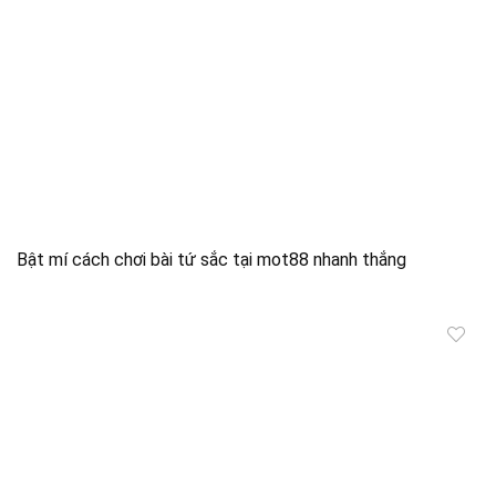
Bật mí cách chơi bài tứ sắc tại mot88 nhanh thắng