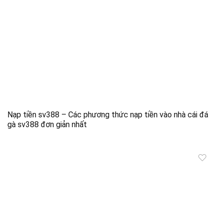
Nạp tiền sv388 – Các phương thức nạp tiền vào nhà cái đá
gà sv388 đơn giản nhất