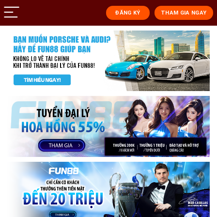
ĐĂNG KÝ
THAM GIA NGAY