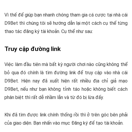
Vì thế để giúp bạn nhanh chóng tham gia cá cược tại nhà cái
D9Bet thì chúng tôi sẽ hướng dẫn lại một cách cụ thể từng
thao tác đăng ký tài khoản. Cụ thể như sau:
Truy cập đường link
Việc làm đầu tiên mà bất kỳ người chơi nào cũng không thể
bỏ qua đó chính là tìm đường link để truy cập vào nhà cái
D9Bet. Hiện nay đã xuất hiện rất nhiều địa chỉ giả mạo
D9Bet, nếu như bạn không tỉnh táo hoặc không biết cách
phân biệt thì rất dễ nhầm lẫn và từ đó bị lừa đấy.
Khi đã tìm được link chính thống rồi thì ở trên góc bên phải
của giao diện. Bạn nhấn vào mục Đăng ký để tạo tài khoản.