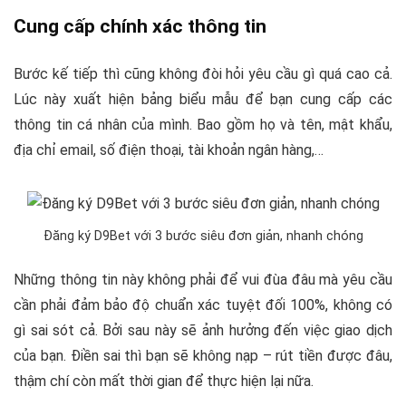
Cung cấp chính xác thông tin
Bước kế tiếp thì cũng không đòi hỏi yêu cầu gì quá cao cả.
Lúc này xuất hiện bảng biểu mẫu để bạn cung cấp các
thông tin cá nhân của mình. Bao gồm họ và tên, mật khẩu,
địa chỉ email, số điện thoại, tài khoản ngân hàng,…
Đăng ký D9Bet với 3 bước siêu đơn giản, nhanh chóng
Những thông tin này không phải để vui đùa đâu mà yêu cầu
cần phải đảm bảo độ chuẩn xác tuyệt đối 100%, không có
gì sai sót cả. Bởi sau này sẽ ảnh hưởng đến việc giao dịch
của bạn. Điền sai thì bạn sẽ không nạp – rút tiền được đâu,
thậm chí còn mất thời gian để thực hiện lại nữa.