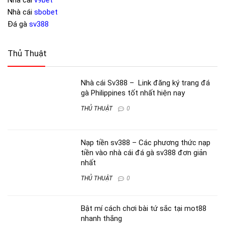
Nhà cái
sbobet
Đá gà
sv388
Thủ Thuật
Nhà cái Sv388 – Link đăng ký trang đá
gà Philippines tốt nhất hiện nay
THỦ THUẬT
0
Nạp tiền sv388 – Các phương thức nạp
tiền vào nhà cái đá gà sv388 đơn giản
nhất
THỦ THUẬT
0
Bật mí cách chơi bài tứ sắc tại mot88
nhanh thắng