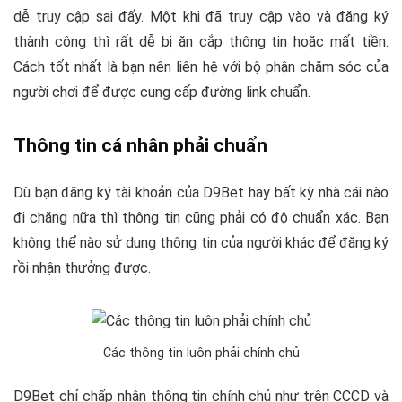
dễ truy cập sai đấy. Một khi đã truy cập vào và đăng ký
thành công thì rất dễ bị ăn cắp thông tin hoặc mất tiền.
Cách tốt nhất là bạn nên liên hệ với bộ phận chăm sóc của
người chơi để được cung cấp đường link chuẩn.
Thông tin cá nhân phải chuẩn
Dù bạn đăng ký tài khoản của D9Bet hay bất kỳ nhà cái nào
đi chăng nữa thì thông tin cũng phải có độ chuẩn xác. Bạn
không thể nào sử dụng thông tin của người khác để đăng ký
rồi nhận thưởng được.
Các thông tin luôn phải chính chủ
D9Bet chỉ chấp nhận thông tin chính chủ như trên CCCD và