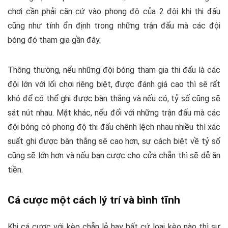
chơi cần phải căn cứ vào phong độ của 2 đội khi thi đấu
cũng như tính ổn định trong những trận đấu mà các đội
bóng đó tham gia gần đây.
Thông thường, nếu những đội bóng tham gia thi đấu là các
đội lớn với lối chơi riêng biệt, được đánh giá cao thì sẽ rất
khó để có thể ghi được bàn thắng và nếu có, tỷ số cũng sẽ
sát nút nhau. Mặt khác, nếu đối với những trận đấu mà các
đội bóng có phong độ thi đấu chênh lệch nhau nhiều thì xác
suất ghi được bàn thắng sẽ cao hơn, sự cách biệt về tỷ số
cũng sẽ lớn hơn và nếu bạn cược cho cửa chẵn thì sẽ dễ ăn
tiền.
Cá cược một cách lý trí và bình tĩnh
Khi cá cược với kèo chẵn lẻ hay bất cứ loại kèo nào thì sự