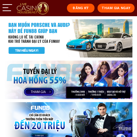
ĐĂNG KÝ
THAM GIA NGAY