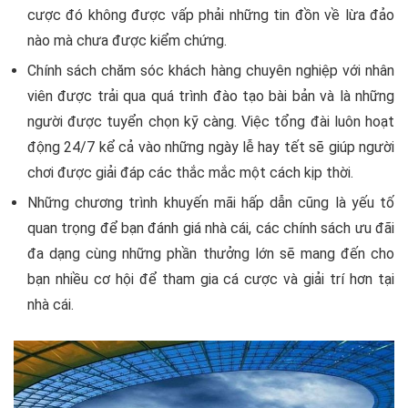
cược đó không được vấp phải những tin đồn về lừa đảo
nào mà chưa được kiểm chứng.
Chính sách chăm sóc khách hàng chuyên nghiệp với nhân
viên được trải qua quá trình đào tạo bài bản và là những
người được tuyển chọn kỹ càng. Việc tổng đài luôn hoạt
động 24/7 kể cả vào những ngày lễ hay tết sẽ giúp người
chơi được giải đáp các thắc mắc một cách kịp thời.
Những chương trình khuyến mãi hấp dẫn cũng là yếu tố
quan trọng để bạn đánh giá nhà cái, các chính sách ưu đãi
đa dạng cùng những phần thưởng lớn sẽ mang đến cho
bạn nhiều cơ hội để tham gia cá cược và giải trí hơn tại
nhà cái.