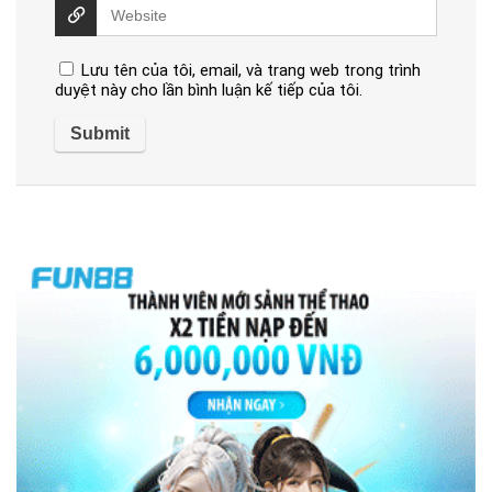
Lưu tên của tôi, email, và trang web trong trình
duyệt này cho lần bình luận kế tiếp của tôi.