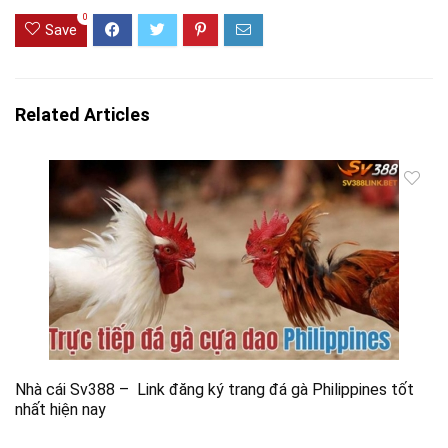
0
Save
Related Articles
Nhà cái Sv388 – Link đăng ký trang đá gà Philippines tốt
nhất hiện nay