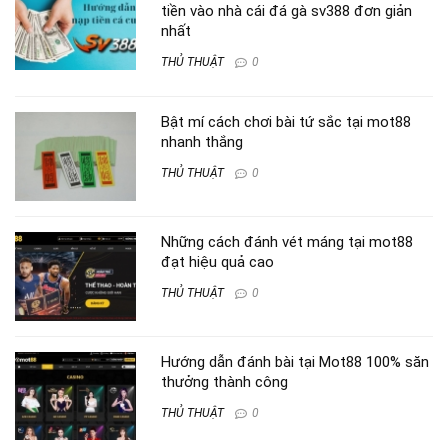
tiền vào nhà cái đá gà sv388 đơn giản
nhất
THỦ THUẬT
0
Bật mí cách chơi bài tứ sắc tại mot88
nhanh thắng
THỦ THUẬT
0
Những cách đánh vét máng tại mot88
đạt hiệu quả cao
THỦ THUẬT
0
Hướng dẫn đánh bài tại Mot88 100% săn
thưởng thành công
THỦ THUẬT
0