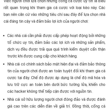
Việc người chơi lựa chọn những cổng cá cược uy tín là điều
rất quan trọng khi tham gia cá cược với loại kèo này. Các
bạn nên căn cứ vào những tiêu chí sau đây để lựa chọn nhà
cái đáng tin cậy và đảm bảo lợi ích của người chơi:
Các nhà cái cần phải được cấp phép hoạt động bởi những
tổ chức uy tín, đảm bảo các lợi ích và những sản phẩm,
dịch vụ đều được trải qua quá trình kiểm duyệt cẩn thận
trước khi được cung cấp cho khách hàng.
Nhà cái có chính sách bảo mật hiện đại và đảm bảo thông
tin của người chơi được an toàn tuyệt đối khi tham gia cá
cược tại đây. Chế độ được áp dụng là chế độ mã hóa và
lưu trữ cực an toàn bên dưới bức tường lửa, khiến cho
các hacker không thể tiếp cận được với nguồn tin.
Nhà cái sở hữu lượng người chơi đông đảo và được đánh
giá cao trên các diễn đàn về giải trí. Đồng thời, cổng cá