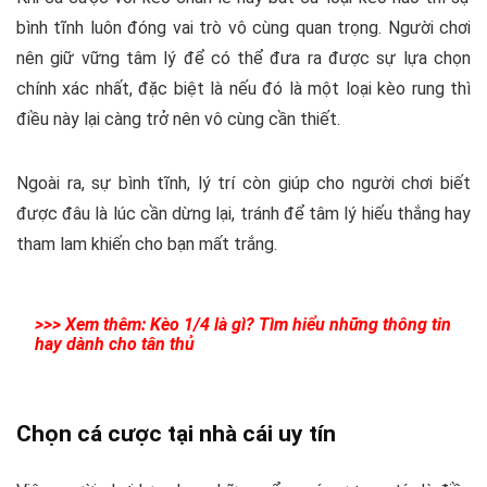
bình tĩnh luôn đóng vai trò vô cùng quan trọng. Người chơi
nên giữ vững tâm lý để có thể đưa ra được sự lựa chọn
chính xác nhất, đặc biệt là nếu đó là một loại kèo rung thì
điều này lại càng trở nên vô cùng cần thiết.
Ngoài ra, sự bình tĩnh, lý trí còn giúp cho người chơi biết
được đâu là lúc cần dừng lại, tránh để tâm lý hiếu thắng hay
tham lam khiến cho bạn mất trắng.
>>> Xem thêm:
Kèo 1/4 là gì? Tìm hiểu những thông tin
hay dành cho tân thủ
Chọn cá cược tại nhà cái uy tín