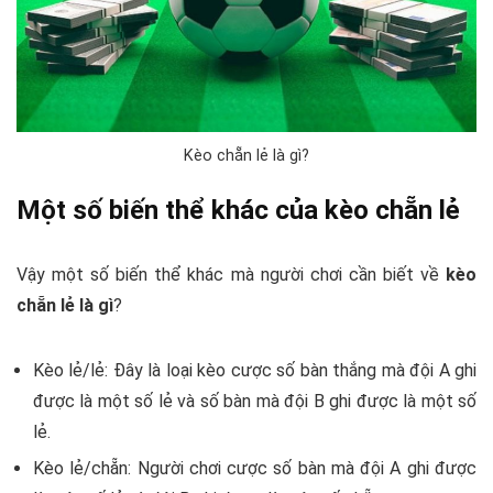
Kèo chẵn lẻ là gì?
Một số biến thể khác của kèo chẵn lẻ
Vậy một số biến thể khác mà người chơi cần biết về
kèo
chẵn lẻ là gì
?
Kèo lẻ/lẻ: Đây là loại kèo cược số bàn thắng mà đội A ghi
được là một số lẻ và số bàn mà đội B ghi được là một số
lẻ.
Kèo lẻ/chẵn: Người chơi cược số bàn mà đội A ghi được