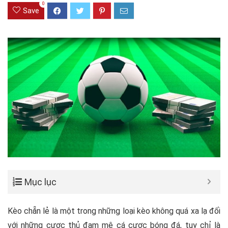
0
Save
Mục lục
Kèo chẵn lẻ là một trong những loại kèo không quá xa lạ đối
với những cược thủ đam mê cá cược bóng đá, tuy chỉ là