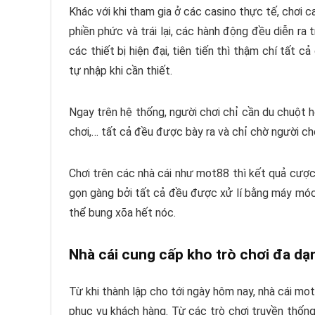
Khác với khi tham gia ở các casino thực tế, chơi c
phiền phức và trái lại, các hành động đều diễn ra
các thiết bị hiện đại, tiên tiến thì thậm chí tất 
tự nhập khi cần thiết.
Ngay trên hệ thống, người chơi chỉ cần du chuột 
chơi,… tất cả đều được bày ra và chỉ chờ người chơi
Chơi trên các nhà cái như mot88 thì kết quả cược
gọn gàng bởi tất cả đều được xử lí bằng máy móc 
thể bung xõa hết nóc.
Nhà cái cung cấp kho trò chơi đa dạ
Từ khi thành lập cho tới ngày hôm nay, nhà cái mot
phục vụ khách hàng. Từ các trò chơi truyền thống