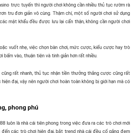
asino trực tuyến thì người chơi không cần nhiều thủ tục rườm rà
 trơn tru đơn giản vô cùng. Thậm chí, một số người chơi sử dụng
cả các mật khẩu đều được lưu lại cẩn thận, không cần người chơi
hoặc vuốt nhẹ, việc chọn bàn chơi, mức cược, kiểu cược hay trò
 bấm vào, thuận tiện và tinh giản hơn rất nhiều.
 cũng rất nhanh, thủ tục nhận tiền thưởng thắng cược cũng rất
hiện đại, vậy nên người chơi hoàn toàn không bị giới hạn mà có
ng, phong phú
88 luôn là nhà cái tiên phong trong việc đưa ra các trò chơi mới
 đến các trò chơi hiện đại, bắt trend nhà cái đều cố gắng đem