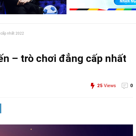
 cấp nhất 2022
ến – trò chơi đẳng cấp nhất
25
Views
0