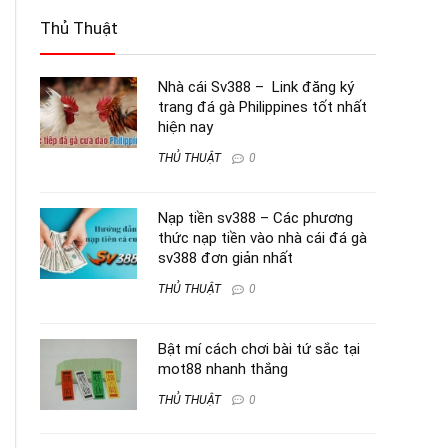
Thủ Thuật
Nhà cái Sv388 – Link đăng ký
trang đá gà Philippines tốt nhất
hiện nay
THỦ THUẬT
0
Nạp tiền sv388 – Các phương
thức nạp tiền vào nhà cái đá gà
sv388 đơn giản nhất
THỦ THUẬT
0
Bật mí cách chơi bài tứ sắc tại
mot88 nhanh thắng
THỦ THUẬT
0