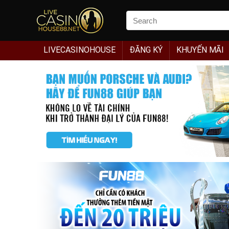
LIVECASINOHOUSE
ĐĂNG KÝ
KHUYẾN MÃI