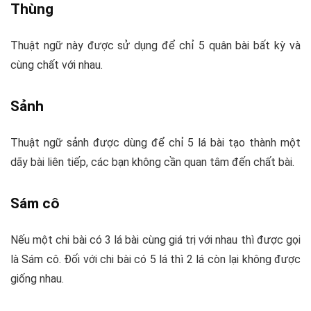
Thùng
Thuật ngữ này được sử dụng để chỉ 5 quân bài bất kỳ và
cùng chất với nhau.
Sảnh
Thuật ngữ sảnh được dùng để chỉ 5 lá bài tạo thành một
dãy bài liên tiếp, các bạn không cần quan tâm đến chất bài.
Sám cô
Nếu một chi bài có 3 lá bài cùng giá trị với nhau thì được gọi
là Sám cô. Đối với chi bài có 5 lá thì 2 lá còn lại không được
giống nhau.