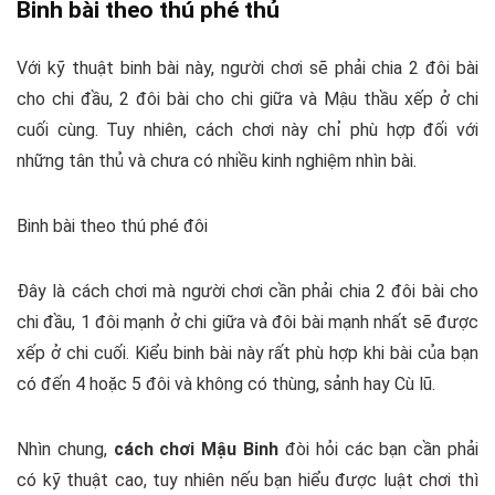
Binh bài theo thú phé thủ
Với kỹ thuật binh bài này, người chơi sẽ phải chia 2 đôi bài
cho chi đầu, 2 đôi bài cho chi giữa và Mậu thầu xếp ở chi
cuối cùng. Tuy nhiên, cách chơi này chỉ phù hợp đối với
những tân thủ và chưa có nhiều kinh nghiệm nhìn bài.
Binh bài theo thú phé đôi
Đây là cách chơi mà người chơi cần phải chia 2 đôi bài cho
chi đầu, 1 đôi mạnh ở chi giữa và đôi bài mạnh nhất sẽ được
xếp ở chi cuối. Kiểu binh bài này rất phù hợp khi bài của bạn
có đến 4 hoặc 5 đôi và không có thùng, sảnh hay Cù lũ.
Nhìn chung,
cách chơi Mậu Binh
đòi hỏi các bạn cần phải
có kỹ thuật cao, tuy nhiên nếu bạn hiểu được luật chơi thì