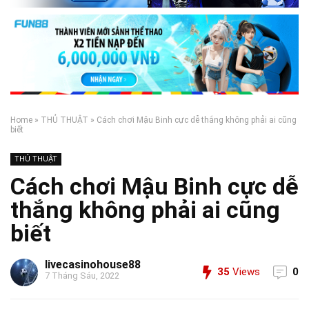
Home
»
THỦ THUẬT
»
Cách chơi Mậu Binh cực dễ thắng không phải ai cũng
biết
THỦ THUẬT
Cách chơi Mậu Binh cực dễ
thắng không phải ai cũng
biết
livecasinohouse88
35
Views
0
7 Tháng Sáu, 2022