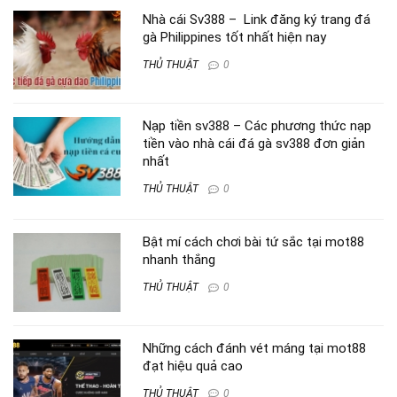
Nhà cái Sv388 – Link đăng ký trang đá
gà Philippines tốt nhất hiện nay
THỦ THUẬT
0
Nạp tiền sv388 – Các phương thức nạp
tiền vào nhà cái đá gà sv388 đơn giản
nhất
THỦ THUẬT
0
Bật mí cách chơi bài tứ sắc tại mot88
nhanh thắng
THỦ THUẬT
0
Những cách đánh vét máng tại mot88
đạt hiệu quả cao
THỦ THUẬT
0