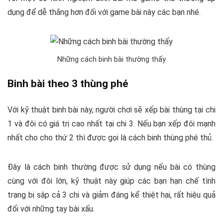
dụng để dễ thắng hơn đối với game bài này các bạn nhé.
Những cách binh bài thường thấy
Binh bài theo 3 thùng phé
Với kỹ thuật binh bài này, người chơi sẽ xếp bài thùng tại chi
1 và đôi có giá trị cao nhất tại chi 3. Nếu bạn xếp đôi mạnh
nhất cho cho thứ 2 thì được gọi là cách binh thùng phé thủ.
Đây là cách binh thường được sử dụng nếu bài có thùng
cùng với đôi lớn, kỹ thuật này giúp các bạn hạn chế tình
trạng bị sập cả 3 chi và giảm đáng kể thiệt hại, rất hiệu quả
đối với những tay bài xấu.