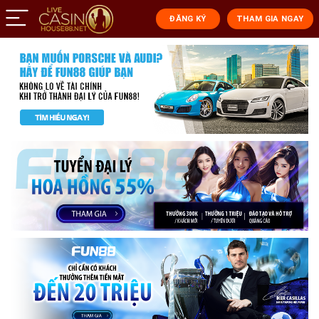
ĐĂNG KÝ
THAM GIA NGAY