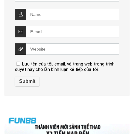
Lưu tên của tôi, email, và trang web trong trình
duyệt này cho lần bình luận kế tiếp của tôi.