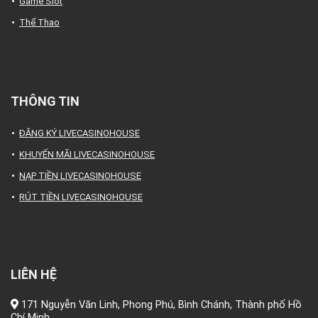
Game Slot
Thể Thao
THÔNG TIN
ĐĂNG KÝ LIVECASINOHOUSE
KHUYẾN MÃI LIVECASINOHOUSE
NẠP TIỀN LIVECASINOHOUSE
RÚT TIỀN LIVECASINOHOUSE
LIÊN HỆ
171 Nguyễn Văn Linh, Phong Phú, Bình Chánh, Thành phố Hồ
Chí Minh