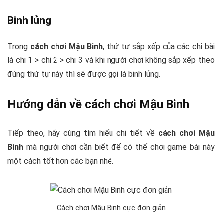
Binh lủng
Trong
cách chơi Mậu Binh
, thứ tự sắp xếp của các chi bài
là chi 1 > chi 2 > chi 3 và khi người chơi không sắp xếp theo
đúng thứ tự này thì sẽ được gọi là binh lủng.
Hướng dẫn về cách chơi Mậu Binh
Tiếp theo, hãy cùng tìm hiểu chi tiết về
cách chơi Mậu
Binh
mà người chơi cần biết để có thể chơi game bài này
một cách tốt hơn các bạn nhé.
Cách chơi Mậu Binh cực đơn giản