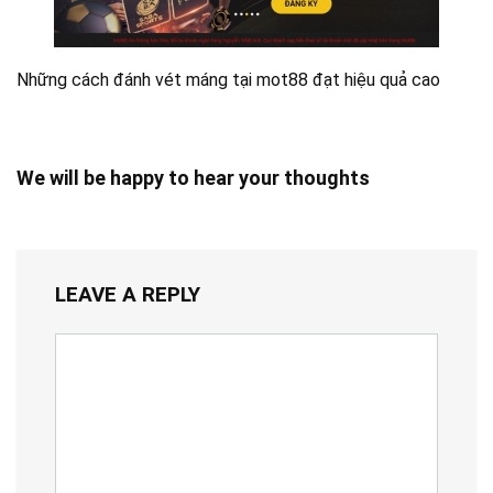
Những cách đánh vét máng tại mot88 đạt hiệu quả cao
We will be happy to hear your thoughts
LEAVE A REPLY