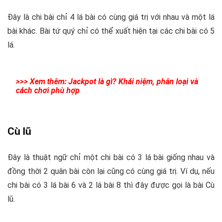
Đây là chi bài chỉ 4 lá bài có cùng giá trị với nhau và một lá
bài khác. Bài tứ quý chỉ có thể xuất hiện tại các chi bài có 5
lá.
>>> Xem thêm:
Jackpot là gì? Khái niệm, phân loại và
cách chơi phù hợp
Cù lũ
Đây là thuật ngữ chỉ một chi bài có 3 lá bài giống nhau và
đồng thời 2 quân bài còn lại cũng có cùng giá trị. Ví dụ, nếu
chi bài có 3 lá bài 6 và 2 lá bài 8 thì đây được gọi là bài Cù
lũ.