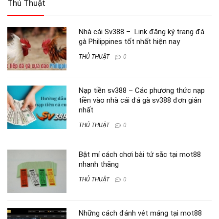
Thủ Thuật
Nhà cái Sv388 – Link đăng ký trang đá
gà Philippines tốt nhất hiện nay
THỦ THUẬT
0
Nạp tiền sv388 – Các phương thức nạp
tiền vào nhà cái đá gà sv388 đơn giản
nhất
THỦ THUẬT
0
Bật mí cách chơi bài tứ sắc tại mot88
nhanh thắng
THỦ THUẬT
0
Những cách đánh vét máng tại mot88