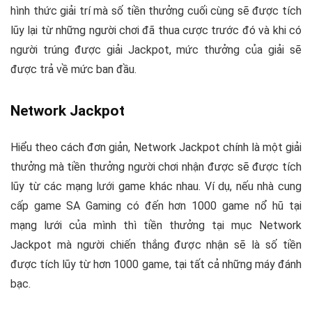
hình thức giải trí mà số tiền thưởng cuối cùng sẽ được tích
lũy lại từ những người chơi đã thua cược trước đó và khi có
người trúng được giải Jackpot, mức thưởng của giải sẽ
được trả về mức ban đầu.
Network Jackpot
Hiểu theo cách đơn giản, Network Jackpot chính là một giải
thưởng mà tiền thưởng người chơi nhận được sẽ được tích
lũy từ các mạng lưới game khác nhau. Ví dụ, nếu nhà cung
cấp game SA Gaming có đến hơn 1000 game nổ hũ tại
mạng lưới của mình thì tiền thưởng tại mục Network
Jackpot mà người chiến thắng được nhận sẽ là số tiền
được tích lũy từ hơn 1000 game, tại tất cả những máy đánh
bạc.