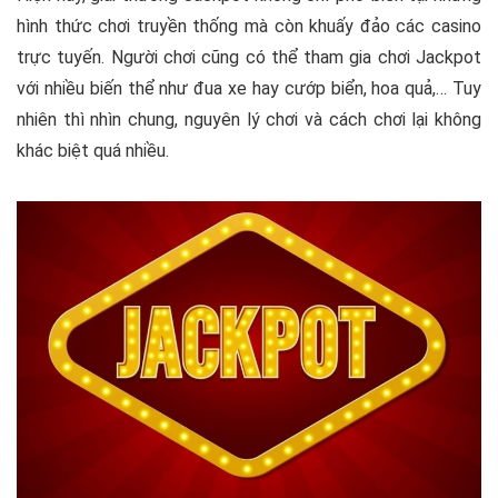
hình thức chơi truyền thống mà còn khuấy đảo các casino
trực tuyến. Người chơi cũng có thể tham gia chơi Jackpot
với nhiều biến thể như đua xe hay cướp biển, hoa quả,… Tuy
nhiên thì nhìn chung, nguyên lý chơi và cách chơi lại không
khác biệt quá nhiều.