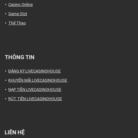
Casino Online
Game Slot
Thể Thao
THÔNG TIN
ĐĂNG KÝ LIVECASINOHOUSE
KHUYẾN MÃI LIVECASINOHOUSE
NẠP TIỀN LIVECASINOHOUSE
RÚT TIỀN LIVECASINOHOUSE
LIÊN HỆ