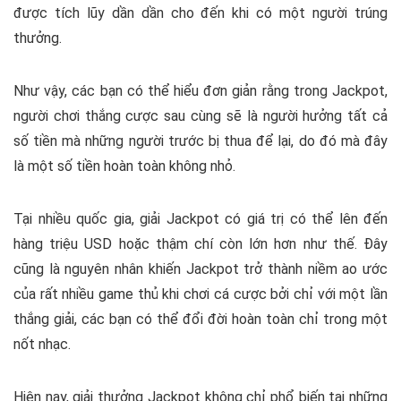
được tích lũy dần dần cho đến khi có một người trúng
thưởng.
Như vậy, các bạn có thể hiểu đơn giản rằng trong Jackpot,
người chơi thắng cược sau cùng sẽ là người hưởng tất cả
số tiền mà những người trước bị thua để lại, do đó mà đây
là một số tiền hoàn toàn không nhỏ.
Tại nhiều quốc gia, giải Jackpot có giá trị có thể lên đến
hàng triệu USD hoặc thậm chí còn lớn hơn như thế. Đây
cũng là nguyên nhân khiến Jackpot trở thành niềm ao ước
của rất nhiều game thủ khi chơi cá cược bởi chỉ với một lần
thắng giải, các bạn có thể đổi đời hoàn toàn chỉ trong một
nốt nhạc.
Hiện nay, giải thưởng Jackpot không chỉ phổ biến tại những