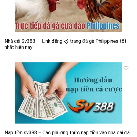
Nhà cái Sv388 – Link đăng ký trang đá gà Philippines tốt
nhất hiện nay
Nạp tiền sv388 – Các phương thức nạp tiền vào nhà cái đá