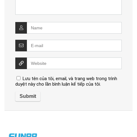
Lưu tên của tôi, email, và trang web trong trình
duyệt này cho lần bình luận kế tiếp của tôi.