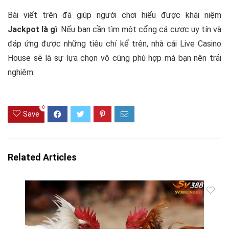
Bài viết trên đã giúp người chơi hiểu được khái niệm
Jackpot là gì
. Nếu bạn cần tìm một cổng cá cược uy tín và
đáp ứng được những tiêu chí kể trên, nhà cái Live Casino
House sẽ là sự lựa chọn vô cùng phù hợp mà bạn nên trải
nghiệm.
0
Save
Related Articles