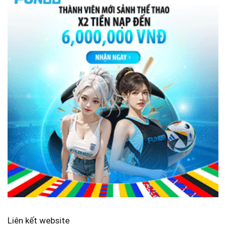
Liên kết website