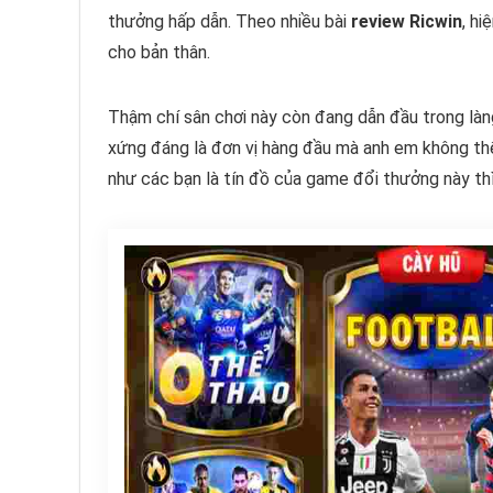
thưởng hấp dẫn. Theo nhiều bài
review Ricwin
, hi
cho bản thân.
Thậm chí sân chơi này còn đang dẫn đầu trong làng
xứng đáng là đơn vị hàng đầu mà anh em không th
như các bạn là tín đồ của game đổi thưởng này thì