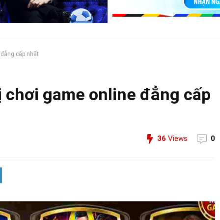
 đẳng cấp nhất
ị chơi game online đẳng cấp
36
Views
0