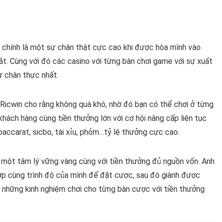
 chính là một sự chân thật cực cao khi được hòa mình vào
ắt. Cùng với đó các casino với từng bàn chơi game với sự xuất
ự chân thực nhất.
Ricwin cho rằng không quá khó, nhờ đó bạn có thể chơi ở từng
hách hàng cùng tiền thưởng lớn với cơ hội nâng cấp liên tục
accarat, sicbo, tài xỉu, phỏm…tỷ lệ thưởng cực cao.
ị một tâm lý vững vàng cùng với tiền thưởng đủ nguồn vốn. Anh
ợp cùng trình độ của mình để đặt cược, sau đó giành được
 những kinh nghiệm chơi cho từng bàn cược với tiền thưởng