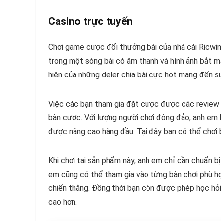
Casino trực tuyến
Chơi game cược đổi thưởng bài của nhà cái Ricwin
trong một sòng bài có âm thanh và hình ảnh bắt m
hiện của những deler chia bài cực hot mang đến s
Việc các bạn tham gia đặt cược được các review 
bàn cược. Với lượng người chơi đông đảo, anh em k
được nâng cao hàng đầu. Tại đây bạn có thể chơi b
Khi chơi tại sản phẩm này, anh em chỉ cần chuẩn b
em cũng có thể tham gia vào từng bàn chơi phù h
chiến thắng. Đồng thời bạn còn được phép học hỏi
cao hơn.