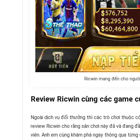
Ricwin mang đến cho người
Review Ricwin cùng các game c
Ngoài dịch vụ đổi thưởng thì các trò chơi thuộc 
review Ricwin cho rằng sân chơi này đã và đang đ
viên. Anh em cùng khám phá ngay thông qua từng 