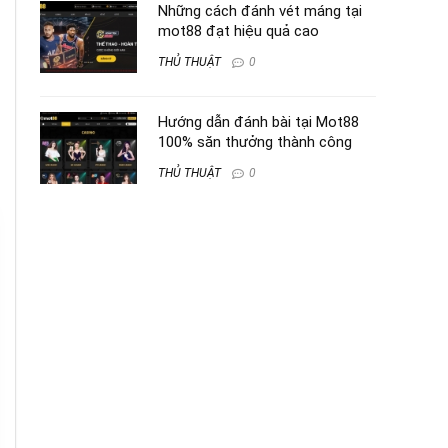
Những cách đánh vét máng tại
mot88 đạt hiệu quả cao
THỦ THUẬT
0
Hướng dẫn đánh bài tại Mot88
100% săn thưởng thành công
THỦ THUẬT
0