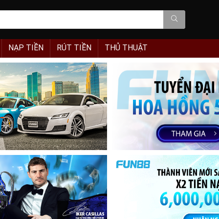
NẠP TIỀN
RÚT TIỀN
THỦ THUẬT