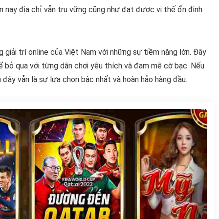
ện nay địa chỉ vẫn trụ vững cũng như đạt được vị thế ổn định
 giải trí online của Việt Nam với những sự tiềm năng lớn. Đây
ể bỏ qua với từng dân chơi yêu thích và đam mê cờ bạc. Nếu
 đây vẫn là sự lựa chọn bậc nhất và hoàn hảo hàng đầu.