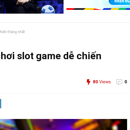
chiến thắng nhất
chơi slot game dễ chiến
80
Views
0