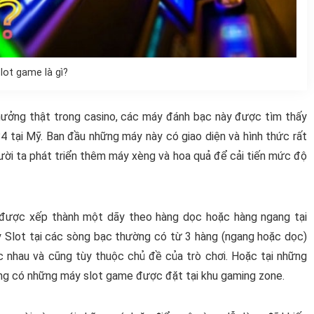
lot game là gì?
hưởng thật trong casino, các máy đánh bạc này được tìm thấy
4 tại Mỹ. Ban đầu những máy này có giao diện và hình thức rất
ười ta phát triển thêm máy xèng và hoa quả để cải tiến mức độ
được xếp thành một dãy theo hàng dọc hoặc hàng ngang tại
áy Slot tại các sòng bạc thường có từ 3 hàng (ngang hoặc dọc)
c nhau và cũng tùy thuộc chủ đề của trò chơi. Hoặc tại những
ũng có những máy slot game được đặt tại khu gaming zone.