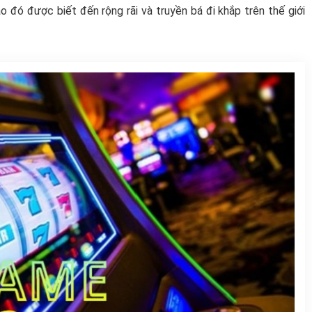
o đó được biết đến rộng rãi và truyền bá đi khắp trên thế giới