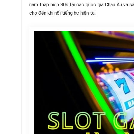
năm thập niên 80s tại các quốc gia Châu Âu và sa
cho đến khi nổi tiếng hư hiện tại.