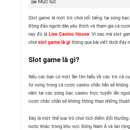
Mục lục
Slot game là một trò chơi nổi tiếng tại sòng bạ
đông đảo người dân yêu thích và tham gia cá cượ
nay đó là
Live Casino House
. Vì sao mà slot ga
chơi
slot game là gì
thông qua bài viết dưới đây n
Slot game là gì?
Nếu các bạn có một lần tìm hiểu về các trò cá c
từ vựng trong cá cược casino chắc hẳn sẽ không 
năm tại các sòng bạc casino trực tuyến lẫn ngoà
cược chắc chắn sẽ không thông thạo những thuật 
Đây là một thể loại trò chơi tích điểm đổi thưởng
nước khác trong khu vực Đông Nam Á và lan rộng