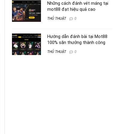
Những cách đánh vét máng tại
mot88 đạt hiệu quả cao
THỦ THUẬT
0
Hướng dẫn đánh bài tại Mot88
100% săn thưởng thành công
THỦ THUẬT
0