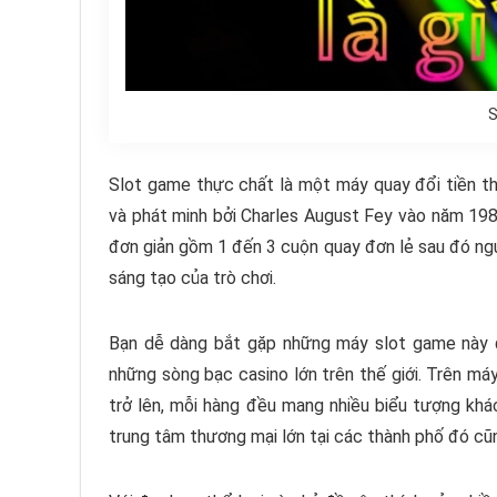
S
Slot game thực chất là một máy quay đổi tiền t
và phát minh bởi Charles August Fey vào năm 198
đơn giản gồm 1 đến 3 cuộn quay đơn lẻ sau đó ng
sáng tạo của trò chơi.
Bạn dễ dàng bắt gặp những máy slot game này 
những sòng bạc casino lớn trên thế giới. Trên m
trở lên, mỗi hàng đều mang nhiều biểu tượng khá
trung tâm thương mại lớn tại các thành phố đó c