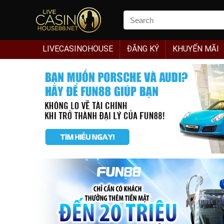
LIVECASINOHOUSE
ĐĂNG KÝ
KHUYẾN MÃI