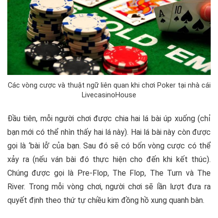
Các vòng cược và thuật ngữ liên quan khi chơi Poker tại nhà cái
LivecasinoHouse
Đầu tiên, mỗi người chơi được chia hai lá bài úp xuống (chỉ
bạn mới có thể nhìn thấy hai lá này). Hai lá bài này còn được
gọi là ‘bài lỗ’ của bạn. Sau đó sẽ có bốn vòng cược có thể
xảy ra (nếu ván bài đó thực hiện cho đến khi kết thúc).
Chúng được gọi là Pre-Flop, The Flop, The Turn và The
River. Trong mỗi vòng chơi, người chơi sẽ lần lượt đưa ra
quyết định theo thứ tự chiều kim đồng hồ xung quanh bàn.