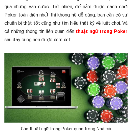
qua những ván cược. Tất nhiên, để nắm được cách chơi
Poker toàn diện nhất thì không hề dễ dàng, bạn cần có sự
chuẩn bị thật tốt cũng như tìm hiểu thật kỹ về luật chơi. Và
cả những thông tin liên quan đến
thuật ngữ trong Poker
sau đây cũng nên được xem xét.
Các thuật ngữ trong Poker quan trọng-Nhà cái