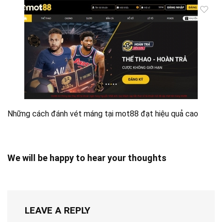
Những cách đánh vét máng tại mot88 đạt hiệu quả cao
We will be happy to hear your thoughts
LEAVE A REPLY