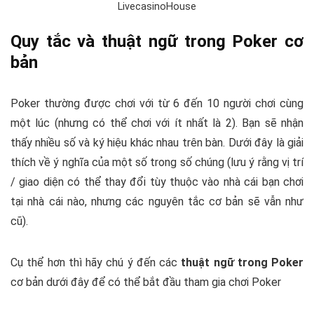
LivecasinoHouse
Quy tắc và
thuật ngữ trong Poker
cơ
bản
Poker thường được chơi với từ 6 đến 10 người chơi cùng
một lúc (nhưng có thể chơi với ít nhất là 2). Bạn sẽ nhận
thấy nhiều số và ký hiệu khác nhau trên bàn. Dưới đây là giải
thích về ý nghĩa của một số trong số chúng (lưu ý rằng vị trí
/ giao diện có thể thay đổi tùy thuộc vào nhà cái bạn chơi
tại nhà cái nào, nhưng các nguyên tắc cơ bản sẽ vẫn như
cũ).
Cụ thể hơn thì hãy chú ý đến các
thuật ngữ trong Poker
cơ bản dưới đây để có thể bắt đầu tham gia chơi Poker