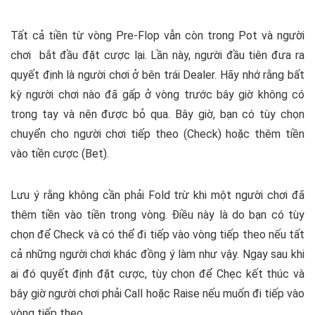
Tất cả tiền từ vòng Pre-Flop vẫn còn trong Pot và người
chơi bắt đầu đặt cược lại. Lần này, người đầu tiên đưa ra
quyết định là người chơi ở bên trái Dealer. Hãy nhớ rằng bất
kỳ người chơi nào đã gấp ở vòng trước bây giờ không có
trong tay và nên được bỏ qua. Bây giờ, bạn có tùy chọn
chuyển cho người chơi tiếp theo (Check) hoặc thêm tiền
vào tiền cược (Bet).
Lưu ý rằng không cần phải Fold trừ khi một người chơi đã
thêm tiền vào tiền trong vòng. Điều này là do bạn có tùy
chọn để Check và có thể đi tiếp vào vòng tiếp theo nếu tất
cả những người chơi khác đồng ý làm như vậy. Ngay sau khi
ai đó quyết định đặt cược, tùy chọn để Chẹc kết thúc và
bây giờ người chơi phải Call hoặc Raise nếu muốn đi tiếp vào
vòng tiếp theo.