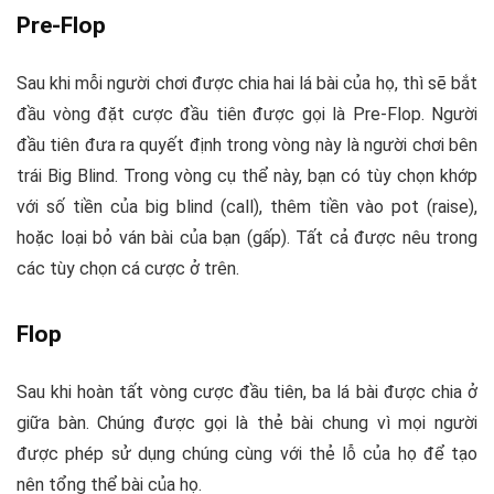
Pre-Flop
Sau khi mỗi người chơi được chia hai lá bài của họ, thì sẽ bắt
đầu vòng đặt cược đầu tiên được gọi là Pre-Flop. Người
đầu tiên đưa ra quyết định trong vòng này là người chơi bên
trái Big Blind. Trong vòng cụ thể này, bạn có tùy chọn khớp
với số tiền của big blind (call), thêm tiền vào pot (raise),
hoặc loại bỏ ván bài của bạn (gấp). Tất cả được nêu trong
các tùy chọn cá cược ở trên.
Flop
Sau khi hoàn tất vòng cược đầu tiên, ba lá bài được chia ở
giữa bàn. Chúng được gọi là thẻ bài chung vì mọi người
được phép sử dụng chúng cùng với thẻ lỗ của họ để tạo
nên tổng thể bài của họ.