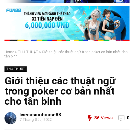
Home
»
THỦ THUẬT
»
Giới thiệu các thuật ngữ trong poker cơ bản nhất cho
tân binh
THỦ THUẬT
Giới thiệu các thuật ngữ
trong poker cơ bản nhất
cho tân binh
livecasinohouse88
86
Views
0
7 Tháng Sáu, 2022