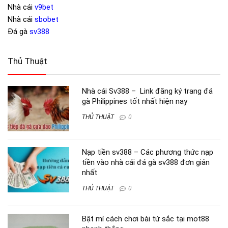
Nhà cái
v9bet
Nhà cái
sbobet
Đá gà
sv388
Thủ Thuật
Nhà cái Sv388 – Link đăng ký trang đá
gà Philippines tốt nhất hiện nay
THỦ THUẬT
0
Nạp tiền sv388 – Các phương thức nạp
tiền vào nhà cái đá gà sv388 đơn giản
nhất
THỦ THUẬT
0
Bật mí cách chơi bài tứ sắc tại mot88